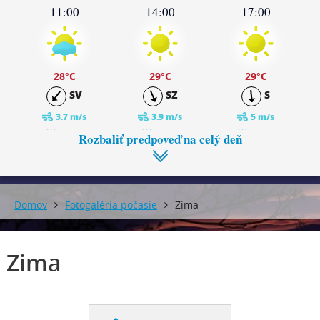
11:00
14:00
17:00
28
°C
29
°C
29
°C
SV
SZ
S
3.7 m/s
3.9 m/s
5 m/s
0 mm
0 mm
0 mm
Rozbaliť predpoveď na celý deň
20:00
23:00
Domov
Fotogaléria počasie
Zima
26
°C
25
°C
SV
SV
Zima
4 m/s
4 m/s
0 mm
0 mm