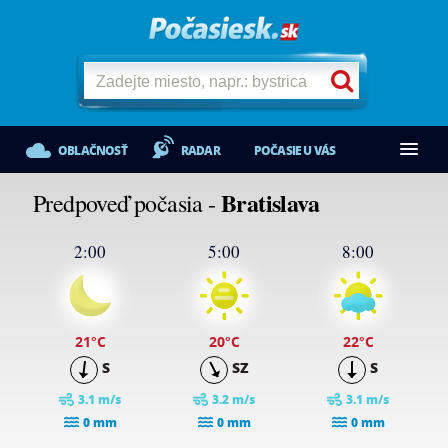
OBLAČNOSŤ
RADAR
POČASIE U VÁS
Bratislava
Predpoveď počasia -
2:00
5:00
8:00
21
°C
20
°C
22
°C
S
SZ
S
3.1 m/s
3.2 m/s
3.1 m/s
0 mm
0 mm
0 mm