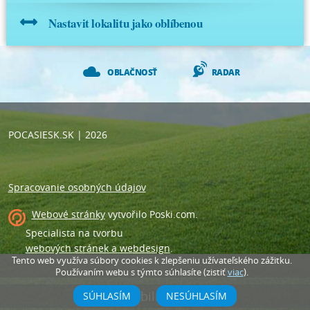
Nastavit lokalitu jako oblíbenou
OBLAČNOSŤ
RADAR
POCASIESK.SK
| 2026
Spracovanie osobných údajov
Webové stránky
vytvořilo
Poski.com
.
Specialista na tvorbu
webových stránek a webdesign
.
Tento web využíva súbory cookies k zlepšeniu užívateľského zážitku.
Používaním webu s týmto súhlasíte (zistiť
viac
).
Vypni mobilní zobrazení
SÚHLASÍM
NESÚHLASÍM