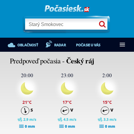
OBLAČNOSŤ
RADAR
POČASIE U VÁS
Český ráj
Predpoveď počasia -
20:00
23:00
2:00
21
°C
17
°C
15
°C
S
V
V
2.9 m/s
4.5 m/s
3.3 m/s
0 mm
0 mm
0 mm