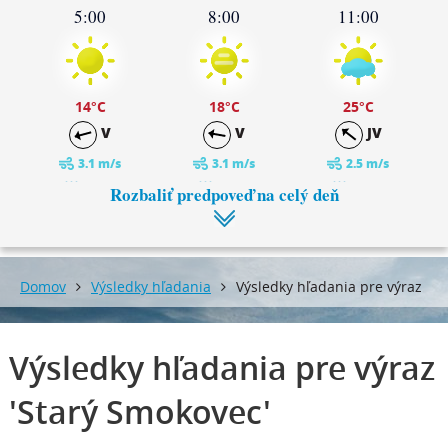
5:00
8:00
11:00
14
°C
18
°C
25
°C
V
V
JV
3.1 m/s
3.1 m/s
2.5 m/s
0 mm
0 mm
0 mm
Rozbaliť predpoveď na celý deň
14:00
17:00
Domov
Výsledky hľadania
Výsledky hľadania pre výraz
29
°C
29
°C
'Starý Smokovec'
JV
JV
Výsledky hľadania pre výraz
2.6 m/s
2.6 m/s
'Starý Smokovec'
0 mm
0 mm