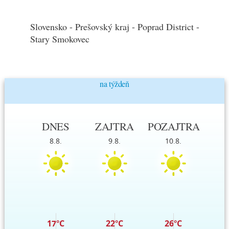
Slovensko - Prešovský kraj - Poprad District -
Stary Smokovec
na týždeň
DNES
ZAJTRA
POZAJTRA
8.8.
9.8.
10.8.
17°C
22°C
26°C