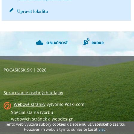
oblasti s mírně suchou podoblastí.
17.8.
Upravit lokalitu
29°C
20 °C
OBLAČNOSŤ
RADAR
2.4 m/s
2.1 mm
POCASIESK.SK
| 2026
Spracovanie osobných údajov
Webové stránky
vytvořilo
Poski.com
.
Specialista na tvorbu
webových stránek a webdesign
.
Tento web využíva súbory cookies k zlepšeniu užívateľského zážitku.
Používaním webu s týmto súhlasíte (zistiť
viac
).