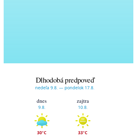
Dlhodobá predpoveď
nedeľa 9.8. — pondelok 17.8.
dnes
zajtra
9.8.
10.8.
30°C
33°C