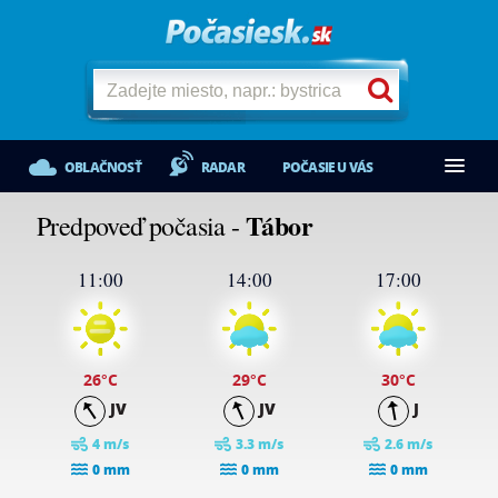
OBLAČNOSŤ
RADAR
POČASIE U VÁS
Tábor
Predpoveď počasia -
11:00
14:00
17:00
26
°C
29
°C
30
°C
JV
JV
J
4 m/s
3.3 m/s
2.6 m/s
0 mm
0 mm
0 mm