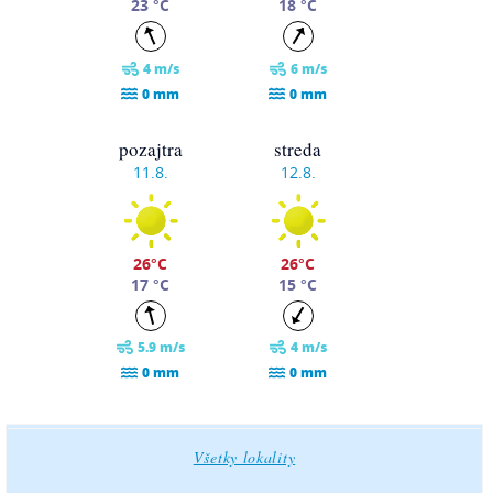
23 °C
18 °C
4 m/s
6 m/s
0 mm
0 mm
pozajtra
streda
11.8.
12.8.
26°C
26°C
17 °C
15 °C
5.9 m/s
4 m/s
0 mm
0 mm
štvrtok
piatok
13.8.
14.8.
Všetky lokality