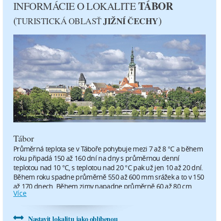
TÁBOR
INFORMÁCIE O LOKALITE
(
)
JIŽNÍ ČECHY
TURISTICKÁ OBLASŤ
27°C
29°C
16 °C
17 °C
2.4 m/s
2.2 m/s
0 mm
0 mm
sobota
nedeľa
15.8.
16.8.
Tábor
32°C
34°C
Průměrná teplota se v Táboře pohybuje mezi 7 až 8 °C a během
19 °C
21 °C
roku připadá 150 až 160 dní na dny s průměrnou denní
teplotou nad 10 °C, s teplotou nad 20 °C pak už jen 10 až 20 dní.
Během roku spadne průměrně 550 až 600 mm srážek a to v 150
1.8 m/s
2.7 m/s
až 170 dnech. Během zimy napadne průměrně 60 až 80 cm
Více
nového sněhu během 60 až 70 dní se sněžením. První sněžení
0 mm
0 mm
bývá zaznamenáváno v druhé dekádě listopadu, to poslední pak
v druhé dekádě dubna. Tábor řadíme do mírně teplé klimatické
Nastavit lokalitu jako oblíbenou
pondelok