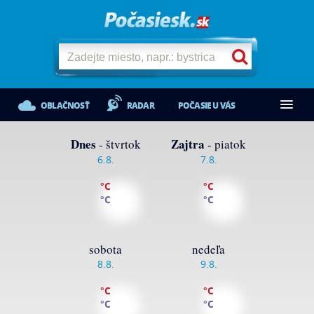
OBLAČNOSŤ
RADAR
POČASIE U VÁS
Dnes
Zajtra
- štvrtok
- piatok
6.8.
7.8.
°C
°C
°C
°C
sobota
nedeľa
8.8.
9.8.
°C
°C
°C
°C