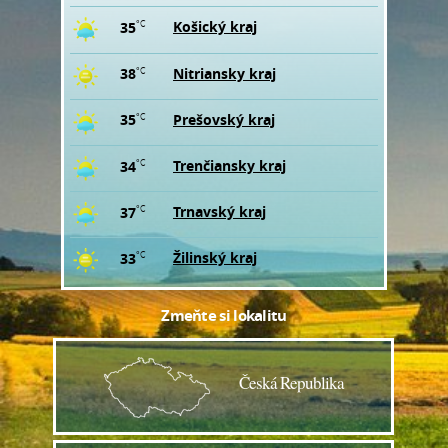
Košický kraj
35
°C
Nitriansky kraj
38
°C
Prešovský kraj
35
°C
Trenčiansky kraj
34
°C
Trnavský kraj
37
°C
Žilinský kraj
33
°C
Zmeňte si lokalitu
Česká Republika