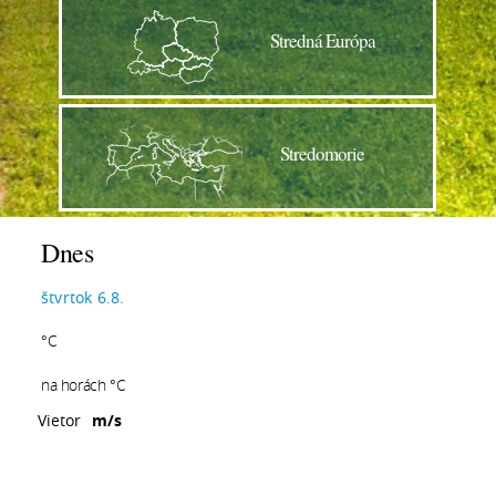
Stredná Európa
Stredomorie
Dnes
štvrtok 6.8.
°C
na horách °C
Vietor
m/s