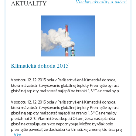
AKTUALITY
Všechny aktuality o počasí
Klimatická dohoda 2015
V sobotu 12. 12. 2015 bola v Paríži schválená Klimatická dohoda,
ktorá má zabrániť zvyšovaniu globálnej teploty. Presnejšie by rast
globálnej teploty mal zostať najlepší na hranici 1,5 °C a nemal by p ...
V sobotu 12. 12. 2015 bola v Paríži schválená Klimatická dohoda,
ktorá má zabrániť zvyšovaniu globálnej teploty. Presnejšie by rast
globálnej teploty mal zostať najlepší na hranici 1,5 ° C a nemal by
presiahnuť 2 °C. Alarmisté vs. skeptici O tom, že sa naša planéta
globálne otepľuje, asi nikto nepochybuje. Možno by však bolo
presnejšie povedať, že dochádza ku klimatickej zmene, ktorá sa prej
...
Více