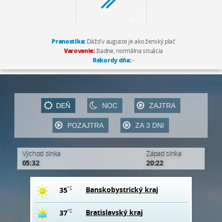
Pranostika:
Dážď v auguste je ako ženský plač
Varovanie:
žiadne, normálna situácia
Rekordy dňa:
-
DEŇ
NOC
ZAJTRA
POZAJTRA
ZA 3 DNI
Východ slnka
Západ slnka
05:32
20:22
Banskobystrický kraj
35
°C
Bratislavský kraj
37
°C